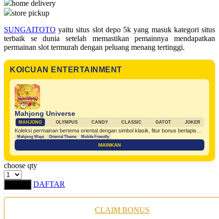
home delivery
Skip Hop
store pickup
Spectra
SUNGAITOTO
yaitu situs slot depo 5k yang masuk kategori situs
terbaik se dunia setelah memastikan pemainnya mendapatkan
Squishmallows
permainan slot termurah dengan peluang menang tertinggi.
Starbooks
KOICUAN ENTERTAINMENT
Stick-O
Stokke
Sudocrem
Mahjong Universe
MAHJONG
OLYMPUS
CANDY
CLASSIC
GATOT
JOKER
Sumimo
Koleksi permainan bertema oriental dengan simbol klasik, fitur bonus berlapis
dan tampilan visual khas dunia Mahjong.
Mahjong Ways
Oriental Theme
Mobile Friendly
Sunnylife
MAINKAN
Sun-Staches
choose qty
Swimava
DAFTAR
LOGIN
T
CLAIM BONUS
Tommee Tippee