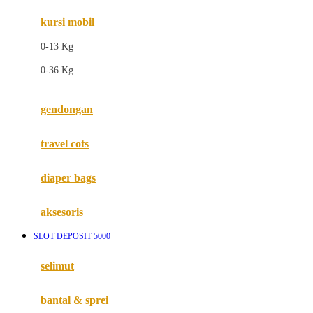
kursi mobil
F
0-13 Kg
Felt So Sweet
0-36 Kg
Fisher Price
Flipper
gendongan
Friends Of Sally
travel cots
G
diaper bags
Gb
Geko
aksesoris
Graco
SLOT DEPOSIT 5000
Gund
selimut
H
bantal & sprei
Habbie