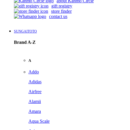
about Kanmo Circle
gift registry
store finder
contact us
SUNGAITOTO
Brand A-Z
A
Addo
Adidas
Airfree
Alamii
Amara
Aqua Scale