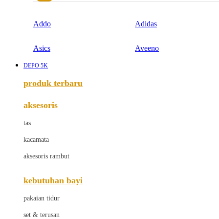
Addo
Adidas
Asics
Aveeno
DEPO 5K
produk terbaru
aksesoris
tas
kacamata
aksesoris rambut
kebutuhan bayi
pakaian tidur
set & terusan