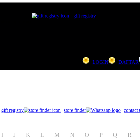
gift registry
nload app from:
LOGIN
DAFTAR
gift registry
store finder
contact 
I
J
K
L
M
N
O
P
Q
R