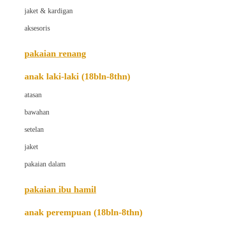
jaket & kardigan
aksesoris
pakaian renang
anak laki-laki (18bln-8thn)
atasan
bawahan
setelan
jaket
pakaian dalam
pakaian ibu hamil
anak perempuan (18bln-8thn)