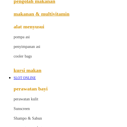
pengolah makanan
makanan & multivitamin
alat menyusui
pompa asi
penyimpanan asi
cooler bags
kursi makan
SLOT ONLINE
perawatan bayi
perawatan kulit
Sunscreen
Shampo & Sabun