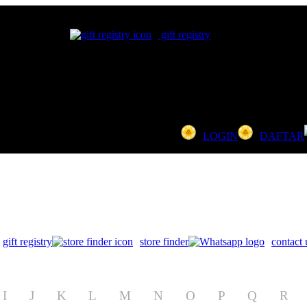
gift registry
nload app from:
LOGIN
DAFTAR
gift registry
store finder
contact 
I
J
K
L
M
N
O
P
Q
R