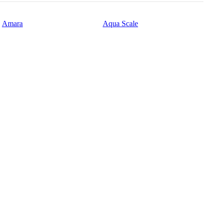
Amara
Aqua Scale