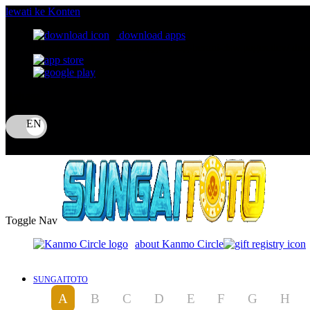
lewati ke Konten
download apps
https://masa-depan-menunggu-yang-berani-3sw.pages.dev/ dow
Bahasa
ID
Toggle Nav
about Kanmo Circle
SUNGAITOTO
A
B
C
D
E
F
G
H